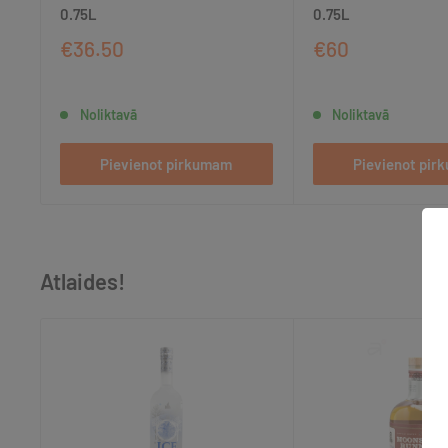
0.75L
0.75L
€36.50
€60
Noliktavā
Noliktavā
Pievienot pirkumam
Pievienot pi
Atlaides!