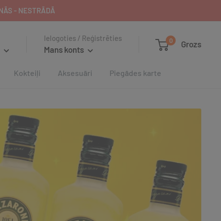
IENĀS - NESTRĀDĀ
Ielogoties / Reģistrēties
0
Grozs
Mans konts
Kokteiļi
Aksesuāri
Piegādes karte