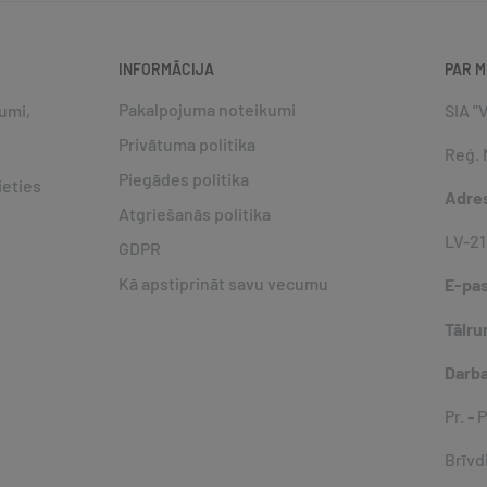
INFORMĀCIJA
PAR 
Pakalpojuma noteikumi
jumi,
SIA "
Privātuma politika
Reģ. 
Piegādes politika
ieties
Adre
Atgriešanās politika
LV-21
GDPR
Kā apstiprināt savu vecumu
E-pa
Tālru
Darba
Pr. - 
Brīvd