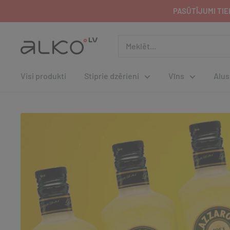
PASŪTĪJUMI TIEK
Visi produkti
Stiprie dzērieni
Vīns
Alus