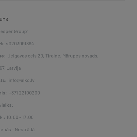
MUMS
Vesper Group"
Nr. 40203091894
se:
Jelgavas ceļs 20, Tīraine, Mārupes novads,
67, Latvija
sts:
info@alko.lv
nis:
+371 22100200
 laiks:
Pk.: 10:00 - 17:00
ienās - Nestrādā