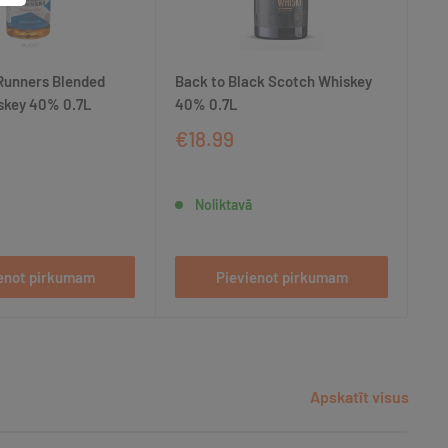
Runners Blended
Back to Black Scotch Whiskey
Ap
skey 40% 0.7L
40% 0.7L
€1
€18.99
Noliktavā
enot pirkumam
Pievienot pirkumam
Apskatīt visus