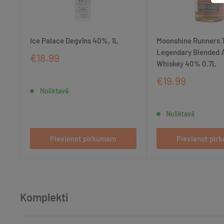
Ice Palace Degvīns 40%, 1L
Moonshine Runners 
Legendary Blended 
€18.99
Whiskey 40% 0.7L
€19.99
Noliktavā
Noliktavā
Pievienot pirkumam
Pievienot pi
Komplekti