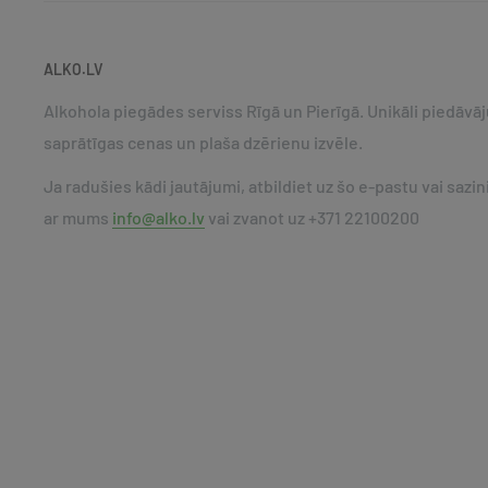
ALKO.LV
Alkohola piegādes serviss Rīgā un Pierīgā. Unikāli piedāvā
saprātīgas cenas un plaša dzērienu izvēle.
Ja radušies kādi jautājumi, atbildiet uz šo e-pastu vai sazin
ar mums
info@alko.lv
vai zvanot uz +371 22100200