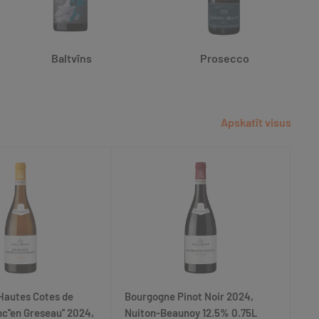
Baltvīns
Prosecco
Apskatīt visus
Hautes Cotes de
Bourgogne Pinot Noir 2024,
Bo
c''en Greseau'' 2024,
Nuiton-Beaunoy 12.5% 0.75L
Le