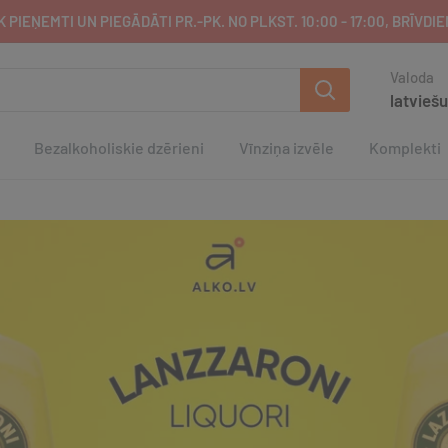
 PIEŅEMTI UN PIEGĀDĀTI PR.-PK. NO PLKST. 10:00 - 17:00, BRĪVD
Valoda
latviešu
Bezalkoholiskie dzērieni
Vīnziņa izvēle
Komplekti