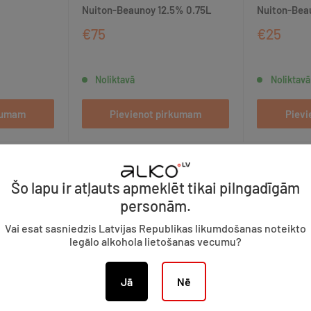
Nuiton-Beaunoy 12.5% 0.75L
Nuiton-Bea
€75
€25
Noliktavā
Noliktavā
rkumam
Pievienot pirkumam
Pievi
Šo lapu ir atļauts apmeklēt tikai pilngadīgām
personām.
Vai esat sasniedzis Latvijas Republikas likumdošanas noteikto
Atlaide 6%
legālo alkohola lietošanas vecumu?
Jā
Nē