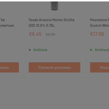
The
Feudo Arancio Merlot Sicillia
Moonshine 
American
DOC 13.5% 0.75L
Scotch Whi
€8.45
€17.99
€8.99
Noliktavā
Noliktavā
rkumam
Pievienot pirkumam
Pievi